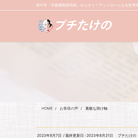
コ
ナ
府中市「学園通郵便局前」からすぐ！アットホームな女性専用
ン
ビ
テ
ゲ
ン
ー
ツ
シ
に
ョ
移
ン
動
に
移
動
HOME
お客様の声
素敵な掛け軸
2023年8月7日
/ 最終更新日 :
2023年8月21日
プチたけの