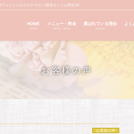
フェイシャルエステサロン/眉毛カットは男性OK
HOME
メニュー・料金
選ばれている理由
よく
home
menu・price
reason
お客様の声
お客様の声