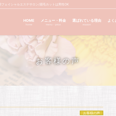
フェイシャルエステサロン/眉毛カットは男性OK
HOME
メニュー・料金
選ばれている理由
よく
home
menu・price
reason
お客様の声
お客様の声