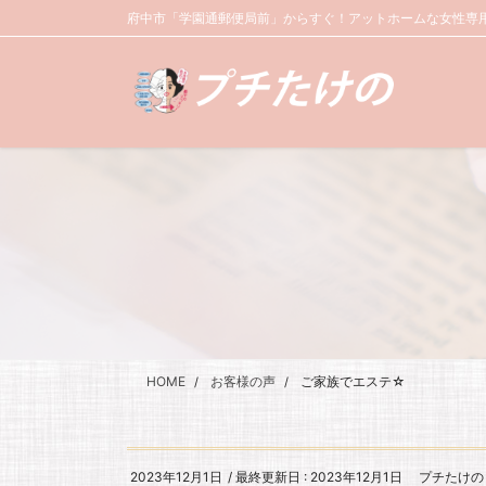
コ
ナ
府中市「学園通郵便局前」からすぐ！アットホームな女性専用
ン
ビ
テ
ゲ
ン
ー
ツ
シ
に
ョ
移
ン
動
に
移
動
HOME
お客様の声
ご家族でエステ☆
2023年12月1日
/ 最終更新日 :
2023年12月1日
プチたけの